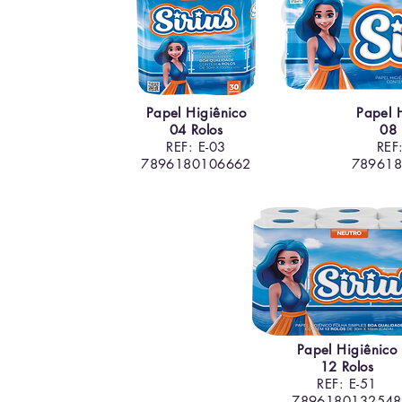
Papel Higiênico
Papel 
04 Rolos
08 
REF: E-03
REF
7896180106662
78961
Papel Higiênico
12 Rolos
REF: E-51
7896180132548